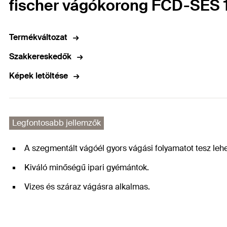
fischer vágókorong FCD-SES 1
Termékváltozat
Szakkereskedők
Képek letöltése
Legfontosabb jellemzők
A szegmentált vágóél gyors vágási folyamatot tesz leh
Kiváló minőségű ipari gyémántok.
Vizes és száraz vágásra alkalmas.