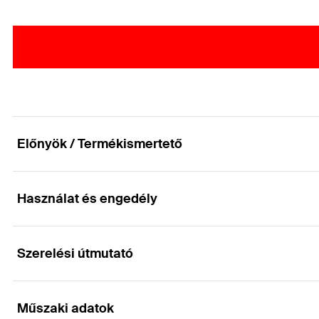
Előnyök / Termékismertető
Használat és engedély
Gazdaságos gyémántkorong, hosszú élettartamm
Előnyök
Szerelési útmutató
Alkalmazások
A szegmentált vágóél gyors vágást tesz lehetővé.
Műszaki adatok
Közepesen kemény és kemény anyagok vágása.