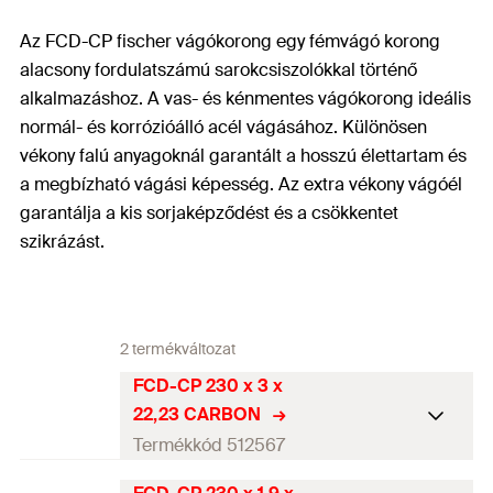
Az FCD-CP fischer vágókorong egy fémvágó korong
alacsony fordulatszámú sarokcsiszolókkal történő
alkalmazáshoz. A vas- és kénmentes vágókorong ideális
normál- és korrózióálló acél vágásához. Különösen
vékony falú anyagoknál garantált a hosszú élettartam és
a megbízható vágási képesség. Az extra vékony vágóél
garantálja a kis sorjaképződést és a csökkentet
szikrázást.
2 termékváltozat
FCD-CP 230 x 3 x
22,23 CARBON
Termékkód 512567