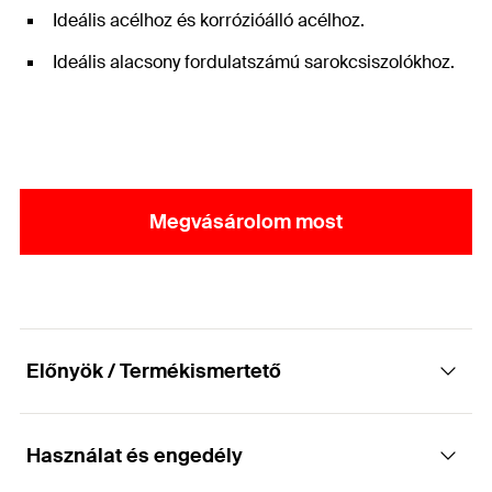
Ideális acélhoz és korrózióálló acélhoz.
Ideális alacsony fordulatszámú sarokcsiszolókhoz.
Megvásárolom most
Előnyök / Termékismertető
Használat és engedély
Gazdaságos vágótárcsa a nagy teljesítmény