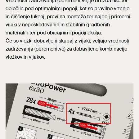
Vrednosti zadrževanja (obremenitve) je družba fischer
določila pod optimalnimi pogoji, kot so pravilno vrtanje
in čiščenje lukenj, pravilna montaža ter najbolj primerni
vijaki v nepoškodovanih in stabilnih gradbenih
materialih ter pod običajnimi pogoji okolja.
Če so vložki dobavljeni skupaj z vijaki, veljajo vrednosti
zadrževanja (obremenitve) za dobavljeno kombinacijo
vložkov in vijakov.