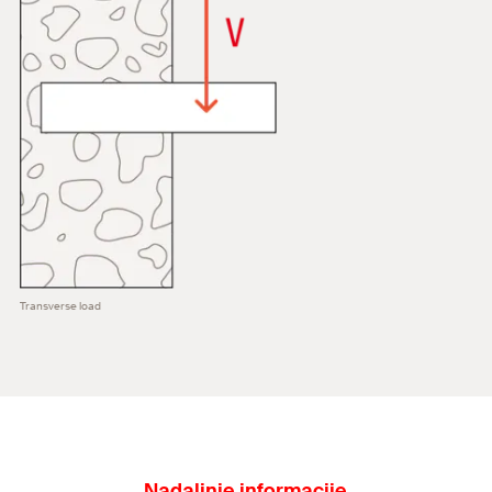
Transverse load
Nadaljnje informacije