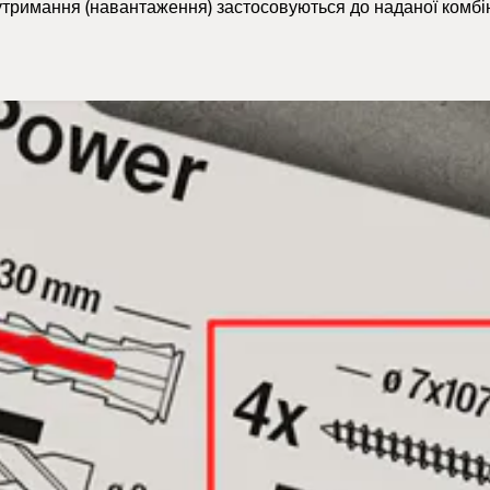
тримання (навантаження) застосовуються до наданої комбіна