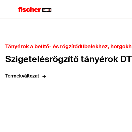
Home
Tányérok a beütő- és rögzítődübelekhez, horgokho
Szigetelésrögzítő tányérok DT
Termékváltozat