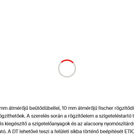
8 mm átmérőjű beütődübellel, 10 mm átmérőjű fischer rögzítődü
zíthetőek. A szerelés során a rögzítőelem a szigeteléstartó tá
is kiegészítő a szigetelőanyagok és az alacsony nyomószilárds
ató. A DT lehetővé teszi a felületi síkba történő beépítését E