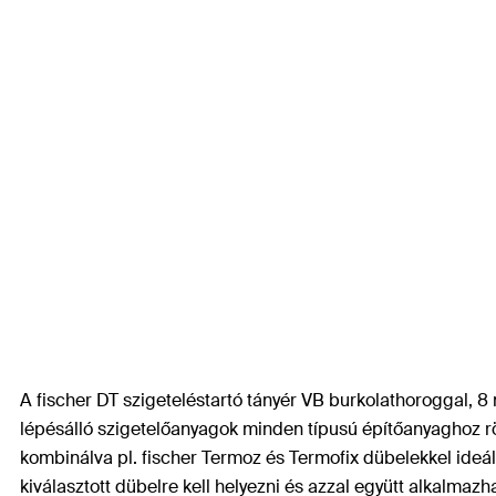
A fischer DT szigeteléstartó tányér VB burkolathoroggal, 
lépésálló szigetelőanyagok minden típusú építőanyaghoz rög
kombinálva pl. fischer Termoz és Termofix dübelekkel ideál
kiválasztott dübelre kell helyezni és azzal együtt alkalmazh