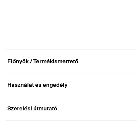
Csomagolás
Tányérmagasság
Mennyiség
Átmenőfurat
(
)
d
f
GTIN (EAN-Code)
Csomagolás
Mennyiség
GTIN (EAN-Code)
Előnyök / Termékismertető
Használat és engedély
Előnyök
A rugalmas szegek és a DT tárcsa biztosítja a tartós n
Szerelési útmutató
Alkalmazások
Puha és nyomásálló szigetelőanyagok rögzítéséhez