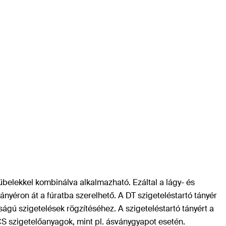
belekkel kombinálva alkalmazható. Ezáltal a lágy- és
nyéron át a fúratba szerelhető. A DT szigeteléstartó tányér
ágú szigetelések rögzítéséhez. A szigeteléstartó tányért a
TICS szigetelőanyagok, mint pl. ásványgyapot esetén.