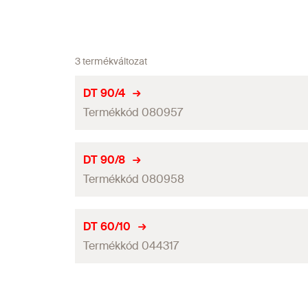
3 termékváltozat
DT 90/4
Termékkód 080957
Tányér-ø
DT 90/8
Termékkód 080958
Tányérmagasság
Átmenőfurat
(
)
d
f
Tányér-ø
DT 60/10
Csomagolás
Termékkód 044317
Tányérmagasság
Mennyiség
Átmenőfurat
(
)
d
f
Tányér-ø
GTIN (EAN-Code)