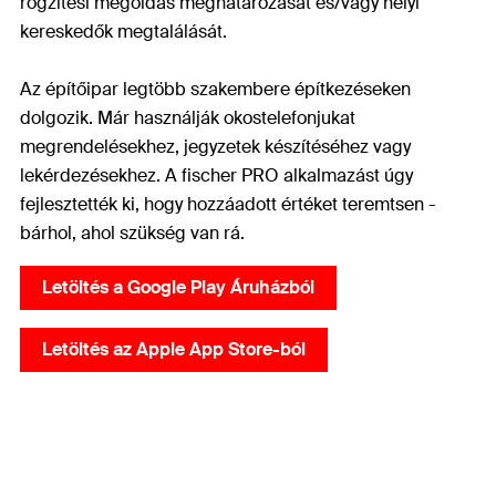
rögzítési megoldás meghatározását és/vagy helyi
kereskedők megtalálását.
Az építőipar legtöbb szakembere építkezéseken
dolgozik. Már használják okostelefonjukat
megrendelésekhez, jegyzetek készítéséhez vagy
lekérdezésekhez. A fischer PRO alkalmazást úgy
fejlesztették ki, hogy hozzáadott értéket teremtsen -
bárhol, ahol szükség van rá.
Letöltés a Google Play Áruházból
Letöltés az Apple App Store-ból