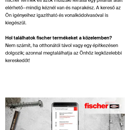
fischer termék és azok műszaki leírása egy pillanat alatt
elérhető—mindig kéznél van és naprakész. A kereső az
Ön igényeihez igazítható és vonalkódolvasóval is
kiegészül.
Hol találhatok fischer termékeket a közelemben?
Nem számít, ha otthonától távol vagy egy építkezésen
dolgozik; azonnal megtalálhatja az Önhöz legközelebbi
kereskedőt!