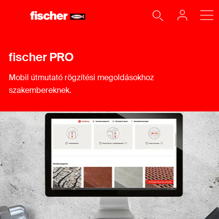
fischer PRO
Mobil útmutató rögzítési megoldásokhoz
szakembereknek.