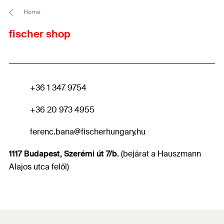
Home
fischer shop
+36 1 347 9754
+36 20 973 4955
ferenc.bana
@fischerhungary.hu
1117 Budapest, Szerémi út 7/b.
(bejárat a Hauszmann
Alajos utca felől)