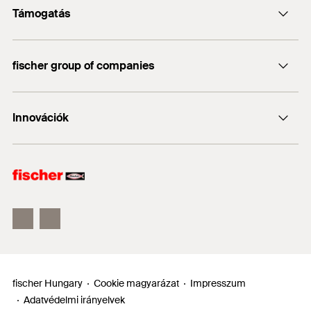
Támogatás
info@fischerhungary.hu
Katalógusok, prospektusok
+36 1 347 9754
fischer group of companies
Műszaki dokumentumok letöltése
Profi App
fischer Consulting
Innovációk
fischertechnik
DUO-Line
ULTRACUT FBS II
FIS EM Plus
fischer Hungary
Cookie magyarázat
Impresszum
Adatvédelmi irányelvek