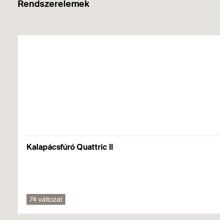
Rendszerelemek
A DTM DTM 60/10 A4 és DTM 70/10 szigeteléstartó tány
A szigeteléstartó tányér a DHM dübellel vagy rögzítőd
Kalapácsfúró Quattric II
74 változat