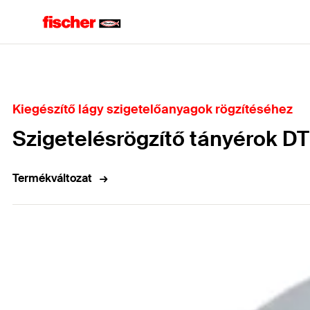
Home
Kiegészítő lágy szigetelőanyagok rögzítéséhez
Szigetelésrögzítő tányérok D
Termékváltozat