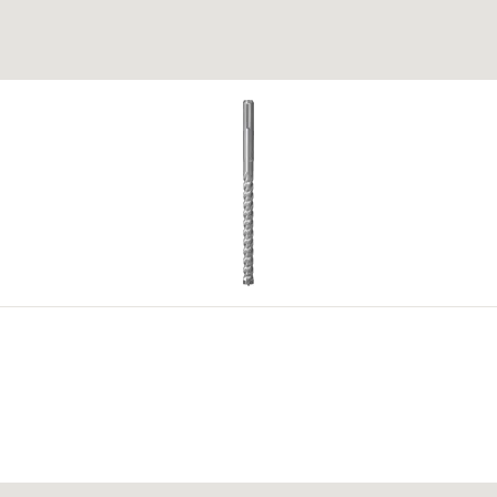
ér ideális kiegészítő a fischer rögzítődübelekhez a szigetel
übellel alkalmazható.