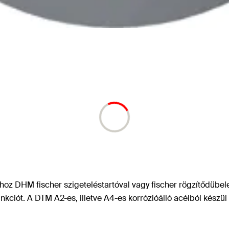
hoz DHM fischer szigeteléstartóval vagy fischer rögzítődübel
funkciót. A DTM A2-es, illetve A4-es korrózióálló acélból készü