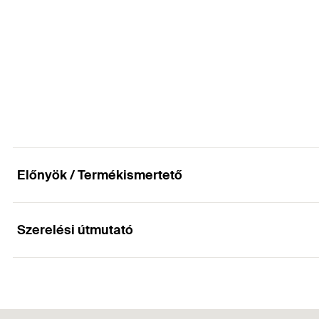
Átmenőfurat
(
)
d
f
Tányér-ø
Mennyiség
Acéllemez-vastagság
(
)
s
Tányérmagasság
GTIN (EAN-Code)
Csomagolás
Átmenőfurat
(
)
d
f
Mennyiség
Acéllemez-vastagság
(
)
s
GTIN (EAN-Code)
Csomagolás
Mennyiség
Előnyök / Termékismertető
GTIN (EAN-Code)
Szerelési útmutató
Előnyök
A DTM szigeteléstartó tányér ideális kiegészítő a DHM
Működése
Az igényektől függően, a DTM választható tűzihorganyzo