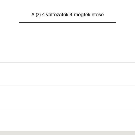
A (z) 4 változatok 4 megtekintése
 felületének növeléséhez.
tt vagy A2-es korrózióálló acél kivitelben.