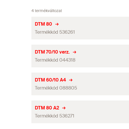
4 termékváltozat
DTM 80
Termékkód 536261
Tányér-ø
DTM 70/10 verz.
Termékkód 044318
Tányérmagasság
Átmenőfurat
(
)
d
f
Tányér-ø
DTM 60/10 A4
Acéllemez-vastagság
(
)
Termékkód 088805
s
Tányérmagasság
Csomagolás
Átmenőfurat
(
)
d
f
Tányér-ø
DTM 80 A2
Mennyiség
Acéllemez-vastagság
(
)
Termékkód 536271
s
Tányérmagasság
GTIN (EAN-Code)
Csomagolás