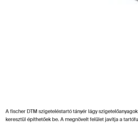
A fischer DTM szigeteléstartó tányér lágy szigetelőanyagok
keresztül építhetőek be. A megnövelt felület javítja a tartó