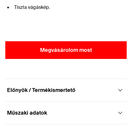
Tiszta vágáskép.
Megvásárolom most
Előnyök / Termékismertető
Műszaki adatok
Huzalok, drótok megfelő méretre való
vágásához