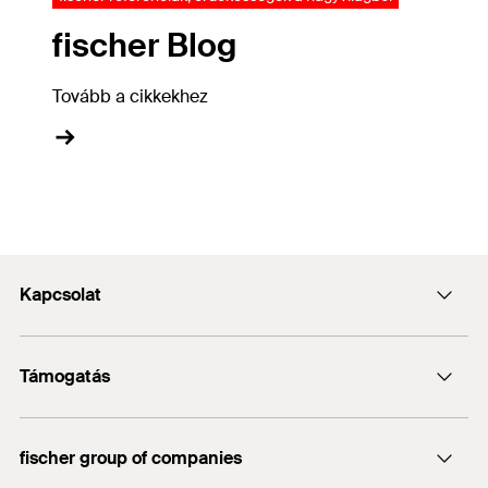
fischer Blog
Tovább a cikkekhez
Kapcsolat
Kapcsolat
Támogatás
info@fischerhungary.hu
Katalógusok, prospektusok
+36 1 347 9754
fischer group of companies
Műszaki dokumentumok letöltése