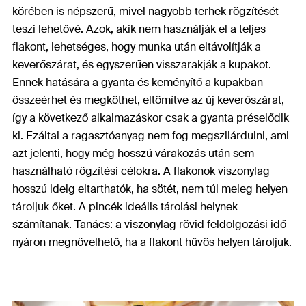
körében is népszerű, mivel nagyobb terhek rögzítését
teszi lehetővé. Azok, akik nem használják el a teljes
flakont, lehetséges, hogy munka után eltávolítják a
keverőszárat, és egyszerűen visszarakják a kupakot.
Ennek hatására a gyanta és keményítő a kupakban
összeérhet és megköthet, eltömítve az új keverőszárat,
így a következő alkalmazáskor csak a gyanta préselődik
ki. Ezáltal a ragasztóanyag nem fog megszilárdulni, ami
azt jelenti, hogy még hosszú várakozás után sem
használható rögzítési célokra. A flakonok viszonylag
hosszú ideig eltarthatók, ha sötét, nem túl meleg helyen
tároljuk őket. A pincék ideális tárolási helynek
számítanak. Tanács: a viszonylag rövid feldolgozási idő
nyáron megnövelhető, ha a flakont hűvös helyen tároljuk.