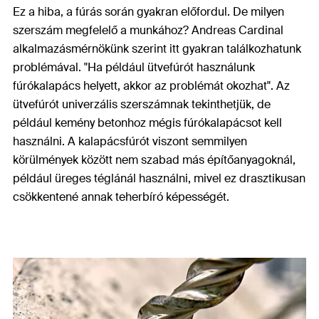
Ez a hiba, a fúrás során gyakran előfordul. De milyen
szerszám megfelelő a munkához? Andreas Cardinal
alkalmazásmérnökünk szerint itt gyakran találkozhatunk
problémával. "Ha például ütvefúrót használunk
fúrókalapács helyett, akkor az problémát okozhat". Az
ütvefúrót univerzális szerszámnak tekinthetjük, de
például kemény betonhoz mégis fúrókalapácsot kell
használni. A kalapácsfúrót viszont semmilyen
körülmények között nem szabad más építőanyagoknál,
például üreges téglánál használni, mivel ez drasztikusan
csökkentené annak teherbíró képességét.