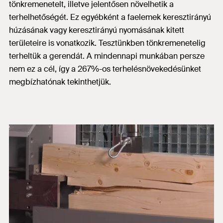
tönkremenetelt, illetve jelentősen növelhetik a
terhelhetőségét. Ez egyébként a faelemek keresztirányú
húzásának vagy keresztirányú nyomásának kitett
területeire is vonatkozik. Tesztünkben tönkremenetelig
terheltük a gerendát. A mindennapi munkában persze
nem ez a cél, így a 267%-os terhelésnövekedésünket
megbízhatónak tekinthetjük.