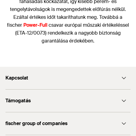
fahasadás kockázatát, így kisebb perem- és
tengelytávolságok is megengedettek előfúrás nélkül.
Ezáltal értékes időt takaríthatunk meg. Továbbá a
fischer
Power-Full
csavar európai műszaki értékeléssel
(ETA-12/0073) rendelkezik a nagyobb biztonság
garantálása érdekében.
Kapcsolat
Kapcsolat
Támogatás
info@fischerhungary.hu
Katalógusok, prospektusok
+36 1 347 9754
fischer group of companies
Műszaki dokumentumok letöltése
Profi App