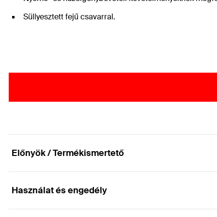
Süllyesztett fejű csavarral.
Előnyök / Termékismertető
Használat és engedély
Tűzvédelmileg tesztelt feszítésmentes, minőségi 