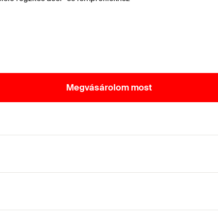
Megvásárolom most
távtartó dübel ablak- és ajtókeretek beszereléséhe