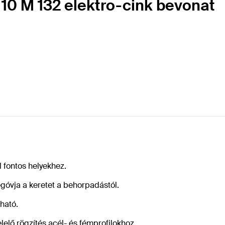
 10 M 132 elektro-cink bevonat
 fontos helyekhez.
góvja a keretet a behorpadástól.
ható.
lő rögzítés acél- és fémprofilokhoz