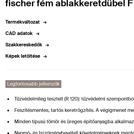
fischer fém ablakkeretdübel F
Termékváltozat
CAD adatok
Szakkereskedők
Képek letöltése
Legfontosabb jellemzők
Tűzvédelmileg tesztelt (R 120): tűzvédelmi szempontból
Feszítésmentes, tartós keretrögzítés. A végigmenet me
Minden típusú tömör és üreges építőanyagba alkalmaz
Nyomó- és húzóigénybevételi követelményeknek megfele