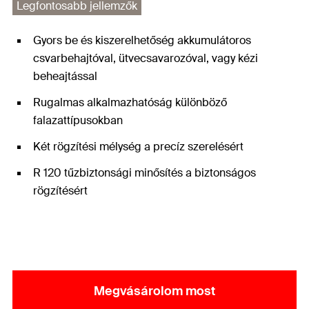
Legfontosabb jellemzők
Gyors be és kiszerelhetőség akkumulátoros
csvarbehajtóval, ütvecsavarozóval, vagy kézi
beheajtással
Rugalmas alkalmazhatóság különböző
falazattípusokban
Két rögzítési mélység a precíz szerelésért
R 120 tűzbiztonsági minősítés a biztonságos
rögzítésért
Megvásárolom most