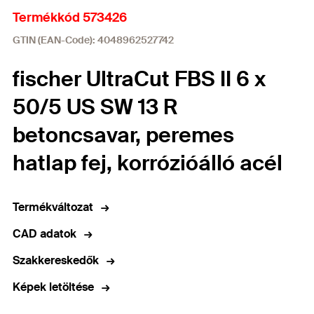
Termékkód 573426
GTIN (EAN-Code): 4048962527742
fischer UltraCut FBS II 6 x
50/5 US SW 13 R
betoncsavar, peremes
hatlap fej, korrózióálló acél
Termékváltozat
CAD adatok
Szakkereskedők
Képek letöltése