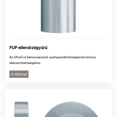
FUP ellenőrzőgyűrű
Az UltraCut betoncsavarok újrahasználhatóságának könnyű
ellenőrizhetőségéhez
4 változat