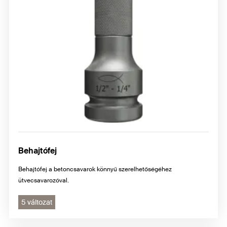
Behajtófej
Behajtófej a betoncsavarok könnyű szerelhetőségéhez
ütvecsavarozóval.
5 változat