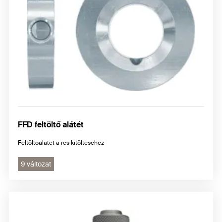
FFD feltöltő alátét
Feltöltőalátét a rés kitöltéséhez
9 változat