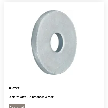
Alátét
U alátét UltraCut betoncsavarhoz
1 változat