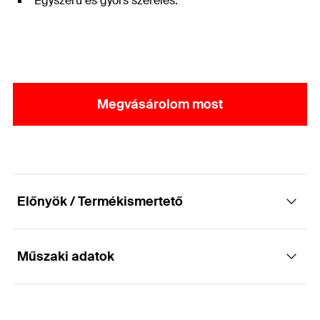
Egyszerű és gyors szerelés.
Megvásárolom most
Előnyök / Termékismertető
Műszaki adatok
Feltöltőalátét a rés kitöltéséhez
Előnyök