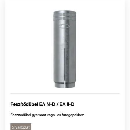
Feszítődübel EA N-D / EA II-D
Feszítődübel gyémánt vágó- és fúrógépekhez
2 változat