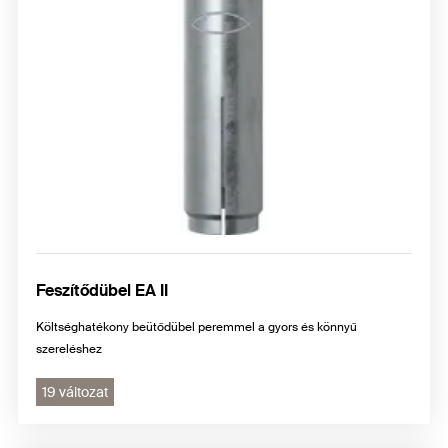
Feszítődübel EA II
Költséghatékony beütődübel peremmel a gyors és könnyű
szereléshez
19 változat