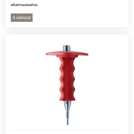
alkalmazásához
4 változat