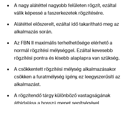
A nagy alátéttel nagyobb felületen rögzít, ezáltal
válik képessé a faszerkezetek rögzítésére.
Alátéttel előszerelt, ezáltal idő takarítható meg az
alkalmazás során.
Az FBN II maximális terhelhetősége elérhető a
normál rögzítési mélységgel. Ezáltal kevesebb
rögzítési pontra és kisebb alaplapra van szükség.
A csökkentett rögzítési mélység alkalmazásakor
csökken a furatmélység igény, ez leegyszerűsíti az
alkalmazást.
A rögzítendő tárgy különböző vastagságának
áthidalása a hosszú menet segítségével
megoldható. Továbbá az FBN II távtartószereléssel
is alkalmazható.