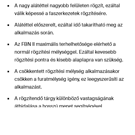
A nagy alátéttel nagyobb felületen rögzít, ezáltal
válik képessé a faszerkezetek rögzítésére.
Alátéttel előszerelt, ezáltal idő takarítható meg az
alkalmazás során.
Az FBN II maximális terhelhetősége elérhető a
normál rögzítési mélységgel. Ezáltal kevesebb
rögzítési pontra és kisebb alaplapra van szükség.
A csökkentett rögzítési mélység alkalmazásakor
csökken a furatmélység igény, ez leegyszerűsíti az
alkalmazást.
A rögzítendő tárgy különböző vastagságának
áthidalása a hosszú menet segítségével
megoldható. Továbbá az FBN II távtartószereléssel
is alkalmazható.