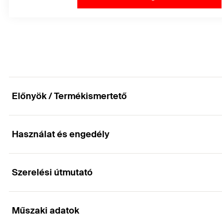
Előnyök / Termékismertető
Használat és engedély
Költséghatékony rögzítés repedésmentes beton
Előnyök
Szerelési útmutató
Alkalmazások
Standard rögzítési mélységgel maximális terhelési ka
Műszaki adatok
Acélszerkezetek
Működése
Csökkentett rögzítési mélységével kisebb furatmélység