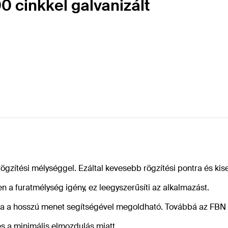
00 cinkkel galvanizált
ögzítési mélységgel. Ezáltal kevesebb rögzítési pontra és ki
 a furatmélység igény, ez leegyszerűsíti az alkalmazást.
a a hosszú menet segítségével megoldható. Továbbá az FBN II 
s a minimális elmozdulás miatt.