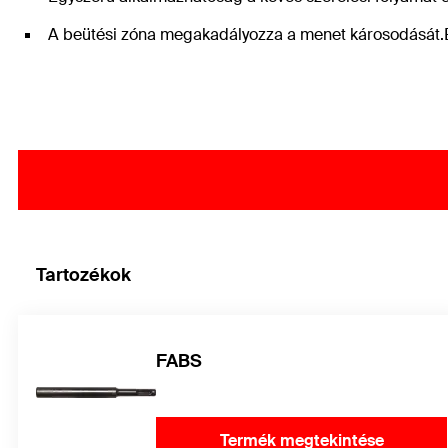
A beütési zóna megakadályozza a menet károsodását.Ezz
Tartozékok
FABS
Termék megtekintése