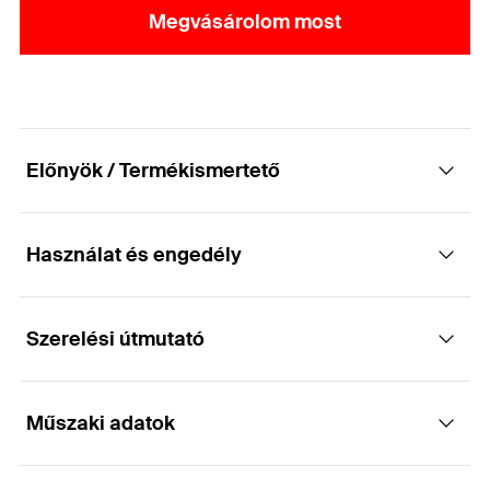
Megvásárolom most
Előnyök / Termékismertető
Használat és engedély
Költséghatékony rögzítési megoldás
engedély nélkül - repedésmentes betonba
történő alkalmazáshoz
Szerelési útmutató
Alkalmazások
Előnyök
Műszaki adatok
Acélszerkezetek
Működése
A standard rögzítési mélységnek köszönhetően
Védőkorlátok
nagy terhelésekhez alkalmazható. Ezáltal