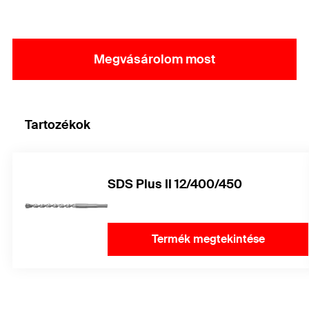
Az FAZ II Plus (M10-M16) 120 éves élettartamát külső
vizsgálati tanúsítvány igazolja.
Megvásárolom most
Tartozékok
SDS Plus II 12/400/450
Termék megtekintése