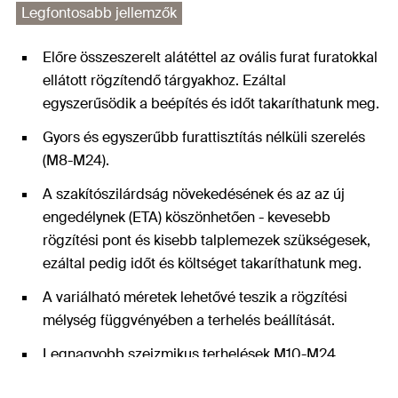
Legfontosabb jellemzők
Előre összeszerelt alátéttel az ovális furat furatokkal
ellátott rögzítendő tárgyakhoz. Ezáltal
egyszerűsödik a beépítés és időt takaríthatunk meg.
Gyors és egyszerűbb furattisztítás nélküli szerelés
(M8-M24).
A szakítószilárdság növekedésének és az az új
engedélynek (ETA) köszönhetően - kevesebb
rögzítési pont és kisebb talplemezek szükségesek,
ezáltal pedig időt és költséget takaríthatunk meg.
A variálható méretek lehetővé teszik a rögzítési
mélység függvényében a terhelés beállítását.
Legnagyobb szeizmikus terhelések M10-M24
átmérőkhöz az FFD feltöltőalátéttel és anélkül.