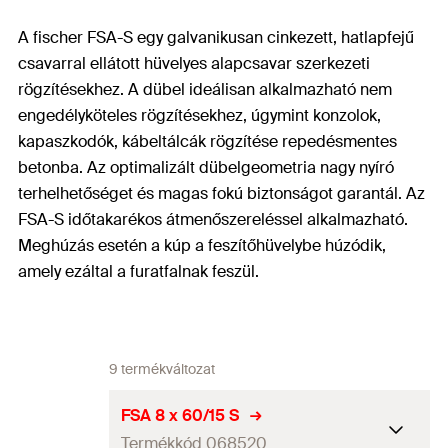
A fischer FSA-S egy galvanikusan cinkezett, hatlapfejű
csavarral ellátott hüvelyes alapcsavar szerkezeti
rögzítésekhez. A dübel ideálisan alkalmazható nem
engedélyköteles rögzítésekhez, úgymint konzolok,
kapaszkodók, kábeltálcák rögzítése repedésmentes
betonba. Az optimalizált dübelgeometria nagy nyíró
terhelhetőséget és magas fokú biztonságot garantál. Az
FSA-S időtakarékos átmenőszereléssel alkalmazható.
Meghúzás esetén a kúp a feszítőhüvelybe húzódik,
amely ezáltal a furatfalnak feszül.
9 termékváltozat
FSA 8 x 60/15 S
Termékkód 068520