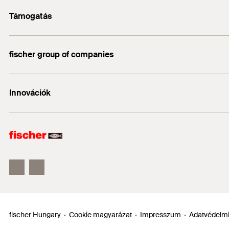
Kapcsolat
Támogatás
info@fischerhungary.hu
Katalógusok, prospektusok
+36 1 347 9754
fischer group of companies
Műszaki dokumentumok letöltése
Profi App
fischer Consulting
Innovációk
fischertechnik
DUO-Line
ULTRACUT FBS II
FIS EM Plus
fischer Hungary
Cookie magyarázat
Impresszum
Adatvédelmi