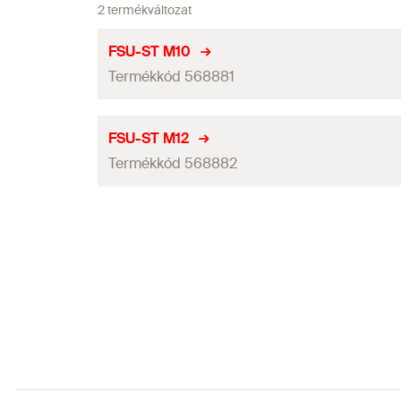
2 termékváltozat
FSU-ST M10
Termékkód 568881
Kompatibilis előpozicionált horgony
FSU-ST M12
Termékkód 568882
Kompatibilis átmenő horgony
Mennyiség
Kompatibilis előpozicionált horgony
GTIN (EAN-Code)
Kompatibilis átmenő horgony
Mennyiség
GTIN (EAN-Code)