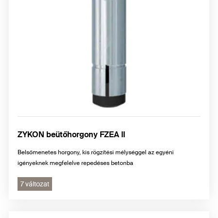
ZYKON beütőhorgony FZEA II
Belsőmenetes horgony, kis rögzítési mélységgel az egyéni
igényeknek megfelelve repedéses betonba
7 változat