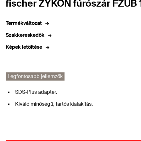
fischer ZYKON fúrószár FZUB 
Termékváltozat
Szakkereskedők
Képek letöltése
Legfontosabb jellemzők
SDS-Plus adapter.
Kiváló minőségű, tartós kialakítás.