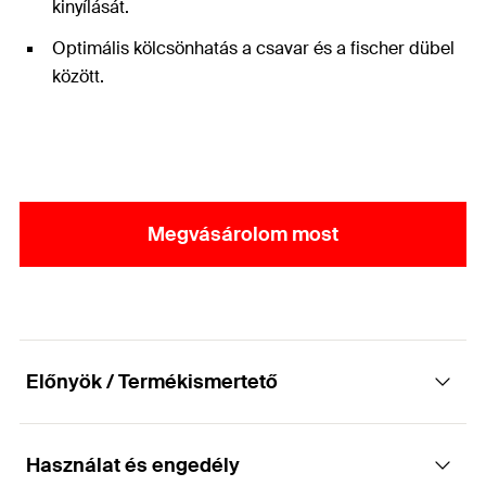
kinyílását.
Optimális kölcsönhatás a csavar és a fischer dübel
között.
Megvásárolom most
Előnyök / Termékismertető
Használat és engedély
Szabványos állványrögzítés