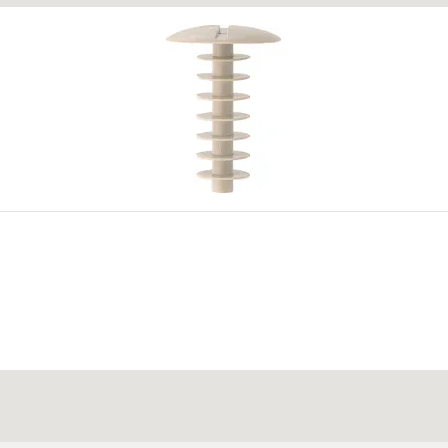
4
5
k, terhelések stb.) érvényesek. További dokumentumok itt találhatók:
ht