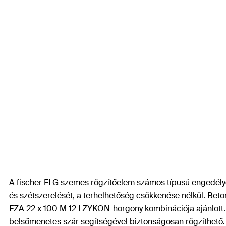
A fischer FI G szemes rögzítőelem számos típusú engedélye
és szétszerelését, a terhelhetőség csökkenése nélkül. Beton
FZA 22 x 100 M 12 I ZYKON-horgony kombinációja ajánlott. A 
belsőmenetes szár segítségével biztonságosan rögzíthető.