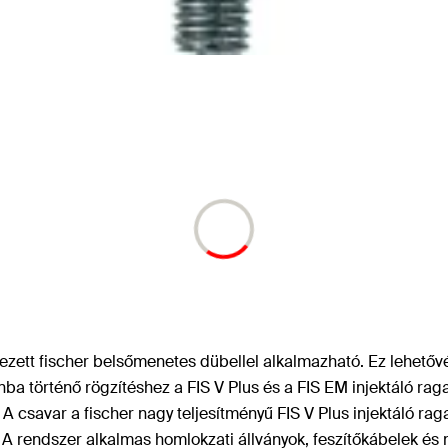
zett fischer belsőmenetes dübellel alkalmazható. Ez lehetővé
ba történő rögzítéshez a FIS V Plus és a FIS EM injektáló rag
csavar a fischer nagy teljesítményű FIS V Plus injektáló raga
 A rendszer alkalmas homlokzati állványok, feszítőkábelek é