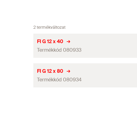
2 termékváltozat
FI G 12 x 40
Termékkód 080933
Menet
(
)
M
FI G 12 x 80
Termékkód 080934
Menethosszúság
(
)
L
G
Szárátmérő
(
)
d
s
Menet
(
)
M
Nem teherhordó réteg max. vastagsága
(
)
t
fix
Menethosszúság
(
)
L
G
Szem-ø
Szárátmérő
(
)
d
s
Csomagolás