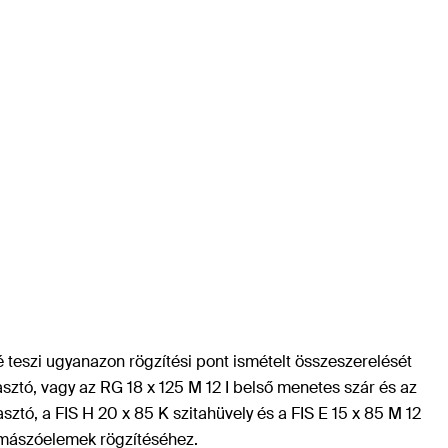
 teszi ugyanazon rögzítési pont ismételt összeszerelését
asztó, vagy az RG 18 x 125 M 12 I belső menetes szár és az
sztó, a FIS H 20 x 85 K szitahüvely és a FIS E 15 x 85 M 12
s mászóelemek rögzítéséhez.