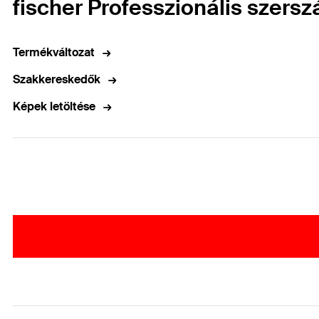
fischer Professzionális szer
Termékváltozat
Szakkereskedők
Képek letöltése