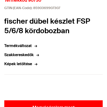
Termékkód 90730
GTIN (EAN-Code): 8590369907307
fischer dübel készlet FSP
5/6/8 kördobozban
Termékváltozat
Szakkereskedők
Képek letöltése