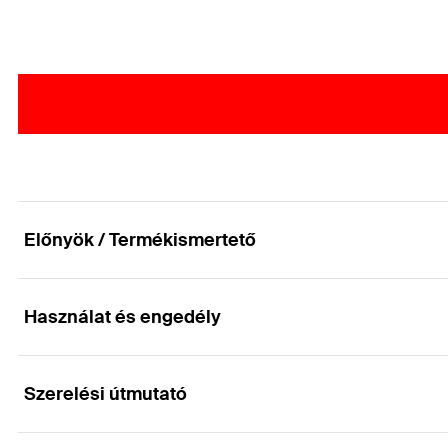
Előnyök / Termékismertető
Használat és engedély
Fém terpesztődübel fa- és faforgács-csavarokho
Előnyök
Szerelési útmutató
Alkalmazások