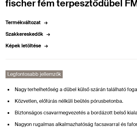
fischer fém terpesztődübel F
Termékváltozat
Szakkereskedők
Képek letöltése
Legfontosabb jellemzők
Nagy terhelhetőség a dübel külső szárán található fo
Közvetlen, előfúrás nélküli beütés pórusbetonba.
Biztonságos csavarmegvezetés a bordázott belső kial
Nagyon rugalmas alkalmazhatóság facsavarral és fafo