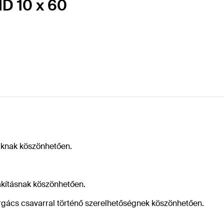
MD 10 x 60
gaknak köszönhetően.
akításnak köszönhetően.
rgács csavarral történő szerelhetőségnek köszönhetően.