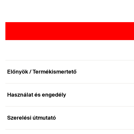
Előnyök / Termékismertető
Használat és engedély
Szerelésbarát két irányba terpesztő nylon dübel
Előnyök
Szerelési útmutató
Alkalmazások