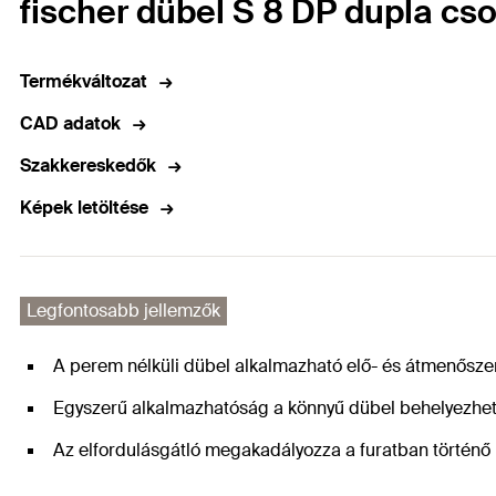
fischer dübel S 8 DP dupla c
Termékváltozat
CAD adatok
Szakkereskedők
Képek letöltése
Legfontosabb jellemzők
A perem nélküli dübel alkalmazható elő- és átmenőszer
Egyszerű alkalmazhatóság a könnyű dübel behelyezhe
Az elfordulásgátló megakadályozza a furatban történő 