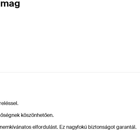
somag
eléssel.
tőségnek köszönhetően.
nemkívánatos elfordulást. Ez nagyfokú biztonságot garantál.