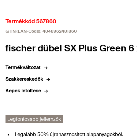
Termékkód 567860
GTIN (EAN-Code): 4048962481860
fischer dübel SX Plus Green 6
Termékváltozat
Szakkereskedők
Képek letöltése
Legfontosabb jellemzők
Legalább 50% újrahasznosított alapanyagokból.