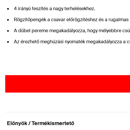
4 irányú feszítés a nagy terhelésekhez.
Rögzítőpengék a csavar előrögzítéshez és a rugalmas 
A dübel pereme megakadályozza, hogy mélyebbre csús
Az érezhető meghúzási nyomaték megakadályozza a cs
Előnyök / Termékismertető