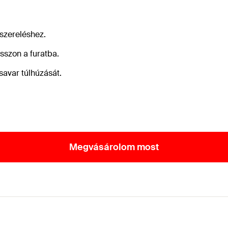
szereléshez.
szon a furatba.
avar túlhúzását.
Megvásárolom most