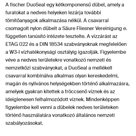
A fischer DuoSeal egy kétkomponensű dübel, amely a
furatokat a nedves helyeken lezárja további
tömítőanyagok alkalmazása nélkül. A csavarral
csomagolt nylon dübelt a Säure Fliesner Vereinigung e.
független tanúsító intézete tesztelte. A vízzárást az
ETAG 022 és a DIN 18534 szabványoknak megfelelően
a W3-I vízhatékonysági osztályig igazolják. Figyelembe
véve a nedves területekre vonatkozó nemzeti és
nemzetközi szabványokat, a DuoSeal a mellékelt
csavarral kombinálva alkalmas olyan kereskedelmi,
magán és nyilvános helységekben történő alkalmazásra,
amelyek gyakran kitettek a fröccsenő víznek és az
ideiglenesen felhalmozódott víznek. Mindenképpen
figyelembe kell venni a dübelek nedves területeken
történő használatára vonatkozó általános nemzeti
szabályozásokat.