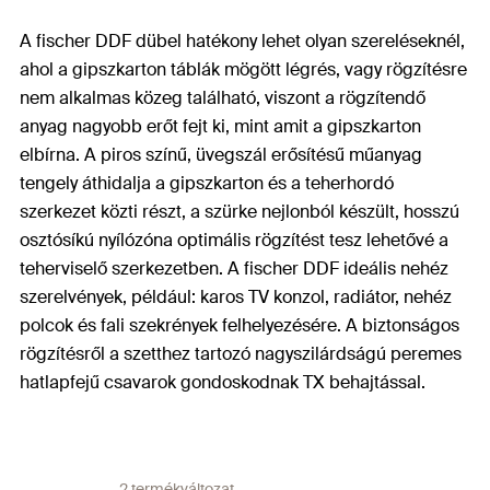
A fischer DDF dübel hatékony lehet olyan szereléseknél,
ahol a gipszkarton táblák mögött légrés, vagy rögzítésre
nem alkalmas közeg található, viszont a rögzítendő
anyag nagyobb erőt fejt ki, mint amit a gipszkarton
elbírna. A piros színű, üvegszál erősítésű műanyag
tengely áthidalja a gipszkarton és a teherhordó
szerkezet közti részt, a szürke nejlonból készült, hosszú
osztósíkú nyílózóna optimális rögzítést tesz lehetővé a
teherviselő szerkezetben. A fischer DDF ideális nehéz
szerelvények, például: karos TV konzol, radiátor, nehéz
polcok és fali szekrények felhelyezésére. A biztonságos
rögzítésről a szetthez tartozó nagyszilárdságú peremes
hatlapfejű csavarok gondoskodnak TX behajtással.
2 termékváltozat