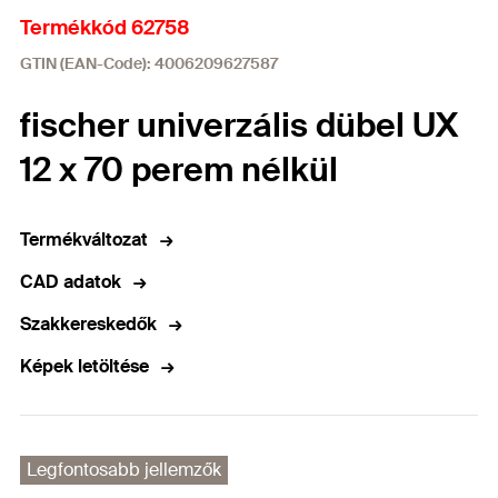
Termékkód 62758
GTIN (EAN-Code): 4006209627587
fischer univerzális dübel UX
12 x 70 perem nélkül
Termékváltozat
CAD adatok
Szakkereskedők
Képek letöltése
Legfontosabb jellemzők