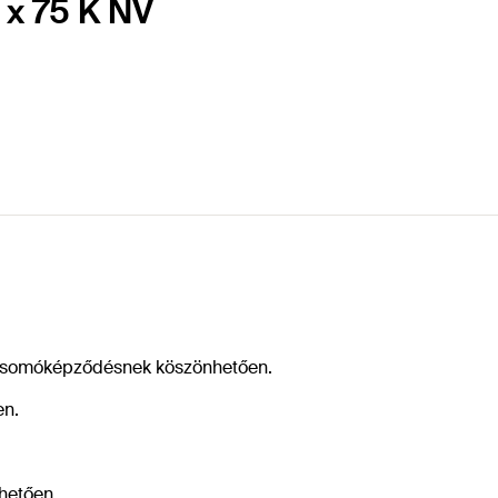
 x 75 K NV
 csomóképződésnek köszönhetően.
en.
nhetően.