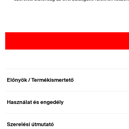
Előnyök / Termékismertető
Használat és engedély
Tökéletes tartás minden építőanyagban
Előnyök
Szerelési útmutató