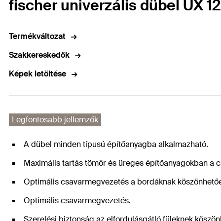
fischer univerzális dübel UX 12
Termékváltozat
Szakkereskedők
Képek letöltése
Legfontosabb jellemzők
A dübel minden típusú építőanyagba alkalmazható.
Maximális tartás tömör és üreges építőanyagokban a
Optimális csavarmegvezetés a bordáknak köszönhető
Optimális csavarmegvezetés.
Szerelési biztonság az elfordulásgátló füleknek köszö