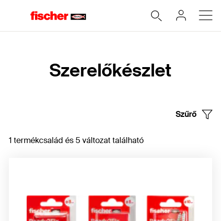
Home
Szerelőkészlet
Szűrő
1 termékcsalád és 5 változat található