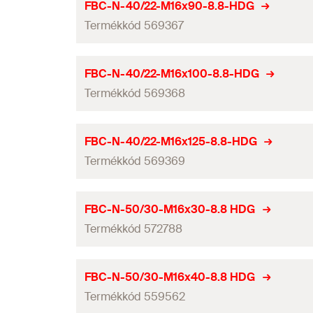
ETA engedély
Magasság
FBC-N-40/22-M16x90-8.8-HDG
Hosszúság
Szilárdsági osztály
Profil
Termékkód 569367
Menet
(
)
Síncsavarok minimális távolságai
M
Szélesség
Hosszúság
(
)
Anyag
l
Átmérő
(
)
Alkalmas
d
ETA engedély
Magasság
FBC-N-40/22-M16x100-8.8-HDG
Hosszúság
Mennyiség
Szilárdsági osztály
Profil
Termékkód 569368
Menet
(
)
Síncsavarok minimális távolságai
M
Szélesség
GTIN (EAN-Code)
Hosszúság
(
)
Anyag
l
Átmérő
(
)
Alkalmas
d
ETA engedély
Magasság
FBC-N-40/22-M16x125-8.8-HDG
Hosszúság
Mennyiség
Szilárdsági osztály
Profil
Termékkód 569369
Menet
(
)
Síncsavarok minimális távolságai
M
Szélesség
GTIN (EAN-Code)
Hosszúság
(
)
Anyag
l
Átmérő
(
)
Alkalmas
d
ETA engedély
Magasság
FBC-N-50/30-M16x30-8.8 HDG
Hosszúság
Mennyiség
Szilárdsági osztály
Profil
Termékkód 572788
Menet
(
)
Síncsavarok minimális távolságai
M
Szélesség
GTIN (EAN-Code)
Hosszúság
(
)
Anyag
l
Átmérő
(
)
Alkalmas
d
ETA engedély
Magasság
FBC-N-50/30-M16x40-8.8 HDG
Hosszúság
Mennyiség
Szilárdsági osztály
Profil
Termékkód 559562
Menet
(
)
Síncsavarok minimális távolságai
M