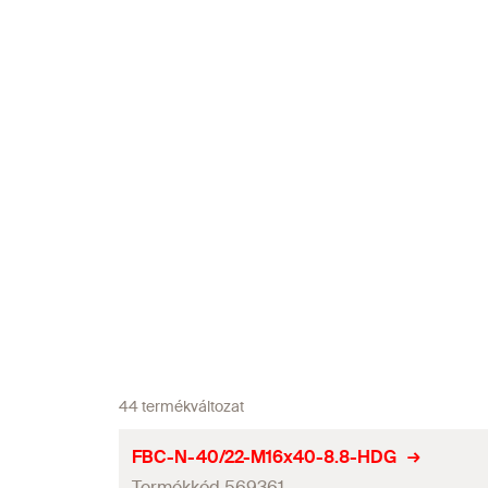
44 termékváltozat
FBC-N-40/22-M16x40-8.8-HDG
Termékkód 569361