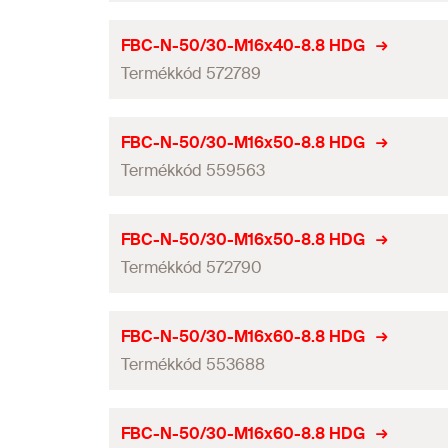
Szélesség
GTIN (EAN-Code)
Hosszúság
(
)
Anyag
l
Átmérő
(
)
Alkalmas
d
ETA engedély
Magasság
FBC-N-50/30-M16x40-8.8 HDG
Hosszúság
Mennyiség
Szilárdsági osztály
Profil
Termékkód 572789
Menet
(
)
Síncsavarok minimális távolságai
M
Szélesség
GTIN (EAN-Code)
Hosszúság
(
)
Anyag
l
Átmérő
(
)
Alkalmas
d
ETA engedély
Magasság
FBC-N-50/30-M16x50-8.8 HDG
Hosszúság
Mennyiség
Szilárdsági osztály
Profil
Termékkód 559563
Menet
(
)
Síncsavarok minimális távolságai
M
Szélesség
GTIN (EAN-Code)
Hosszúság
(
)
Anyag
l
Átmérő
(
)
Alkalmas
d
ETA engedély
Magasság
FBC-N-50/30-M16x50-8.8 HDG
Hosszúság
Mennyiség
Szilárdsági osztály
Profil
Termékkód 572790
Menet
(
)
Síncsavarok minimális távolságai
M
Szélesség
GTIN (EAN-Code)
Hosszúság
(
)
Anyag
l
Átmérő
(
)
Alkalmas
d
ETA engedély
Magasság
FBC-N-50/30-M16x60-8.8 HDG
Hosszúság
Mennyiség
Szilárdsági osztály
Profil
Termékkód 553688
Menet
(
)
Síncsavarok minimális távolságai
M
Szélesség
GTIN (EAN-Code)
Hosszúság
(
)
Anyag
l
Átmérő
(
)
Alkalmas
d
ETA engedély
Magasság
FBC-N-50/30-M16x60-8.8 HDG
Hosszúság
Mennyiség