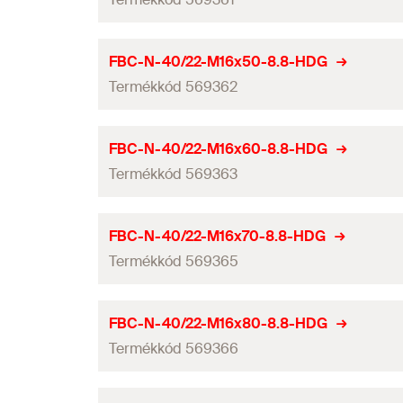
ETA engedély
FBC-N-40/22-M16x50-8.8-HDG
Termékkód 569362
Menet
(
)
M
Átmérő
(
)
d
ETA engedély
FBC-N-40/22-M16x60-8.8-HDG
Szilárdsági osztály
Termékkód 569363
Menet
(
)
M
Hosszúság
(
)
l
Átmérő
(
)
d
ETA engedély
FBC-N-40/22-M16x70-8.8-HDG
Hosszúság
Szilárdsági osztály
Termékkód 569365
Menet
(
)
M
Szélesség
Hosszúság
(
)
l
Átmérő
(
)
d
ETA engedély
Magasság
FBC-N-40/22-M16x80-8.8-HDG
Hosszúság
Szilárdsági osztály
Termékkód 569366
Menet
(
)
Síncsavarok minimális távolságai
M
Szélesség
Hosszúság
(
)
l
Átmérő
(
)
Alkalmas
d