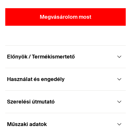
Megvásárolom most
Előnyök / Termékismertető
Használat és engedély
Fogazott síncsavar az optimális szilárdság és
biztonság érdekében.
Szerelési útmutató
Építőanyagok
Előnyök
Műszaki adatok
Repedezett és repedésmentes beton C12/15 -
Az FBC-S csavarok fogazással rendelkeznek,
Működése