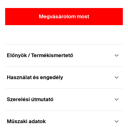
Megvásárolom most
Előnyök / Termékismertető
Használat és engedély
Melegen hengerelt a kiváló szilárdság és
biztonság érdekében.
Szerelési útmutató
Alkalmazások
Tulajdonságok
Műszaki adatok
Minden típusú épülethez vagy szerkezethez
Működése