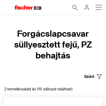
Home
Forgácslapcsavar
süllyesztett fejű, PZ
behajtás
Szűrő
2 termékcsalád és 115 változat található