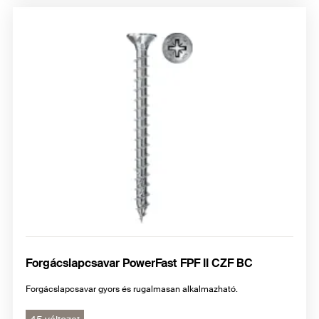
Forgácslapcsavar PowerFast FPF II CZF BC
Forgácslapcsavar gyors és rugalmasan alkalmazható.