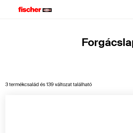
Home
Forgácslap
3 termékcsalád és 139 változat található