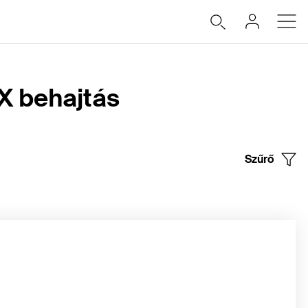
TX behajtás
Szűrő