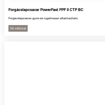
Forgácslapcsavar PowerFast FPF II CTP BC
Forgácslapcsavar gyors és rugalmasan alkalmazható.
56 változat