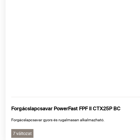
Forgácslapcsavar PowerFast FPF II CTX25P BC
Forgácslapcsavar gyors és rugalmasan alkalmazható.
7 változat