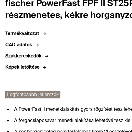
fischer PowerFast FPF II ST25P
részmenetes, kékre horganyzo
Termékváltozat
CAD adatok
Szakkereskedők
Képek letöltése
Legfontosabb jellemzők
A PowerFast II menetkialakítás gyors rögzítést tesz leh
A forgácslapcsavar menetkialakítása lehetővé tesz kis
A kék horganyréteg nem tartalamaz króm VI összetevőt,