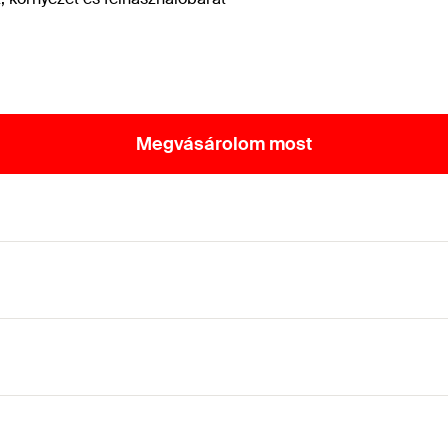
Megvásárolom most
hajtással és részmenettel