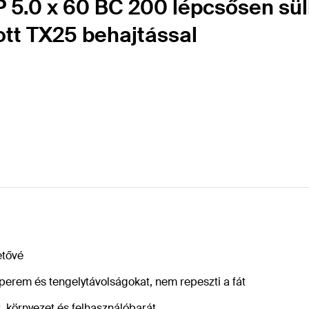
 5.0 x 60 BC 200 lépcsősen süll
tt TX25 behajtással
etővé
 perem és tengelytávolságokat, nem repeszti a fát
 környezet és felhasználóbarát