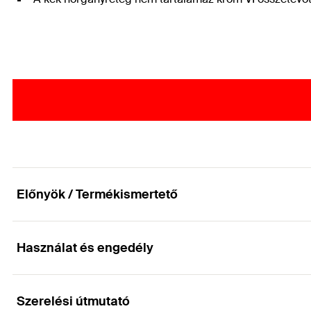
Előnyök / Termékismertető
Használat és engedély
Lépcsős süllyesztésű forgácslapcsavar, TX25 be
Előnyök
Szerelési útmutató