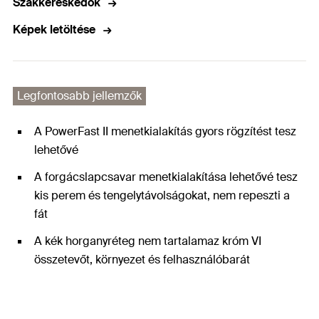
Szakkereskedők
Képek letöltése
Legfontosabb jellemzők
A PowerFast II menetkialakítás gyors rögzítést tesz
lehetővé
A forgácslapcsavar menetkialakítása lehetővé tesz
kis perem és tengelytávolságokat, nem repeszti a
fát
A kék horganyréteg nem tartalamaz króm VI
összetevőt, környezet és felhasználóbarát