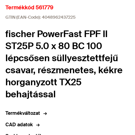
Termékkód 561779
GTIN (EAN-Code): 4048962437225
fischer PowerFast FPF II
ST25P 5.0 x 80 BC 100
lépcsősen süllyesztettfejű
csavar, részmenetes, kékre
horganyzott TX25
behajtással
Termékváltozat
CAD adatok