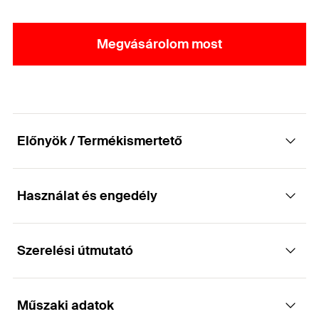
Megvásárolom most
Előnyök / Termékismertető
Használat és engedély
Lépcsős süllyesztésű forgácslapcsavar, TX25
behajtással és részmenettel
Szerelési útmutató
Alkalmazások
Előnyök
Műszaki adatok
Ajánlott teherhordó faszerkezetekben, tömör fa
A lapos csavarfej erősebb, nagyobb összehúzó
Működése