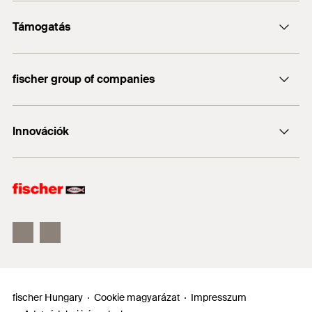
Csomagolás
Papírdoboz
Kapcsolat
köszönhetik a szükséges korrózióvédelmet. Ezáltal
Készült 2014. 08. 18.
Támogatás
biztonságosan és gazdaságosan alkalmazhatóak.
info@fischerhungary.hu
Mennyiség
1.000
db
Katalógusok, prospektusok
Engedély
GTIN (EAN-Code)
4048962052091
DOP - Declaration of
+36 1 347 9754
fischer group of companies
A fischer szárazépítészeti csavar FSN-TPD,
Műszaki dokumentumok letöltése
Performance
trombitafejjel, finom menettel, központosító heggyel és
PDF,
DoP No. W0006
Profi App
DoP No. 0618-CPF-0016
fischer Consulting
PH behajtással ideális gipszkarton rögzítéséhez
Innovációk
Declaration of Performance for fischer Drywall screws -
DoP No. W0006
legfeljebb 0,7 mm vastagságú fémszerkezetek esetén.
fischertechnik
Drywall fine thread - FSN-TPD(M)
A PH kereszthornyú behajtás gyors és biztonságos
DUO-Line
csavarozást tesz lehetővé szárazépítészeti
Készült 2021. 09. 01.
ULTRACUT FBS II
szerszámokkal. A trombitafej biztosítja a felületbe
süllyesztést a faanyag sérülése nélkül. A csavarhegy
FIS EM Plus
előzetes fúrás nélkül gyorsan behatol a fémbe,
biztosítva a gyors behajtást. A folyamatos finom menet
biztosítja a gyors behajtást a nagy szakítószilárdságú
fém alszerkezetbe. Ez garantálja az optimális
fischer Hungary
erőátadást.
Cookie magyarázat
Impresszum