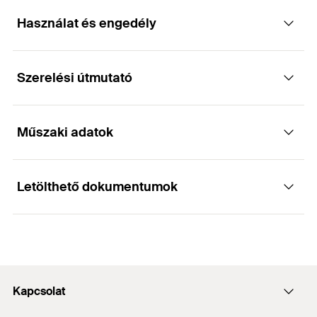
Használat és engedély
gipszkartoncsavar, trombitafejjel, finom
menettel, központosító heggyel és PH
behajtással
Szerelési útmutató
Alkalmazások
Előnyök
Műszaki adatok
Gipszkartontáblák rögzítése fémprofilokra.
Működése
A fischer gipszkartoncsavar választék mindig a
megfelelő megoldást kínálja a legkülönfélébb
Letölthető dokumentumok
szárazépítészeti szerkezetekhez.
Trombitafejű gipszkartoncsavarok finom menettel
Építőanyagok
Átmérő
(
)
3,9
mm
d
a gipszkarton max 0,7 mm vastagságú
A fúróhegynek köszönhetően a fémmenet gyorsan
fémprofilokhoz történő rögzítéséhez.
Hosszúság
(
)
25
mm
l
DOP - Declaration of
és biztonságosan belekap az anyagba.
Gipszkarton fémszerkezeten
Performance
Behajtás
PH2
Az extra mély bithorony garantálja a biztonságos
PDF,
DoP No. 0618-CPF-0016
Az adott esetben elérhető engedélyben szereplő adatok
tartást és ezzel a szerszám hosszabb élettartamát.
Kapcsolat
Menethosszúság
(
)
20
mm
L
(építőanyagok, terhelések stb.) érvényesek. További
G
Declaration of Performance for fischer FSN
A csavarok a foszfáttal történő kezelésnek
dokumentumok itt találhatók:
https://www.fischer.de/sdb
.