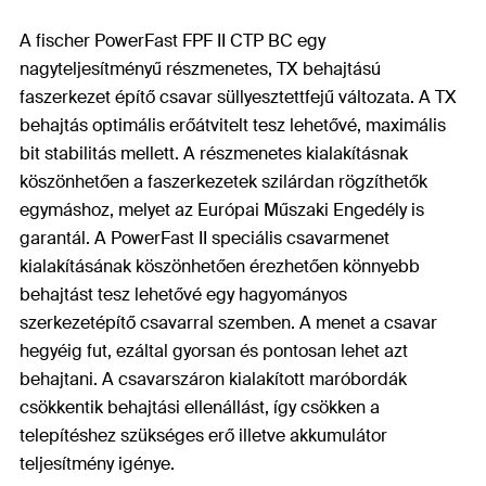
A fischer PowerFast FPF II CTP BC egy
nagyteljesítményű részmenetes, TX behajtású
faszerkezet építő csavar süllyesztettfejű változata. A TX
behajtás optimális erőátvitelt tesz lehetővé, maximális
bit stabilitás mellett. A részmenetes kialakításnak
köszönhetően a faszerkezetek szilárdan rögzíthetők
egymáshoz, melyet az Európai Műszaki Engedély is
garantál. A PowerFast II speciális csavarmenet
kialakításának köszönhetően érezhetően könnyebb
behajtást tesz lehetővé egy hagyományos
szerkezetépítő csavarral szemben. A menet a csavar
hegyéig fut, ezáltal gyorsan és pontosan lehet azt
behajtani. A csavarszáron kialakított maróbordák
csökkentik behajtási ellenállást, így csökken a
telepítéshez szükséges erő illetve akkumulátor
teljesítmény igénye.